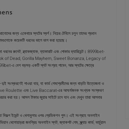
mens
োদের জন্য একেবারে স্লটের স্বর্গ। নিচের টেবিলে চলুন তাদের প্রধান
 গেমগুলোকে কয়েকটি ধরনের ভাগে ভাগ করা হয়েছে।
া ধরনের রুলেট, ব্ল্যাকজ্যাক, ব্যাকারাট এবং পোকার ভ্যারিয়েন্ট। 8999bet-
Book of Dead, Gorilla Mayhem, Sweet Bonanza, Legacy of
-এ বেশ বড়সড় একটি স্লট সংগ্রহ পাবেন, আর স্লটের ক্ষেত্রে
স্করণেই পাওয়া যায়, যা কার্ড গেমপ্রেমীদের জন্য বাড়তি উত্তেজনা ও
 Live Roulette এবং Live Baccarat-এর আশ্চর্যজনক সংখ্যক সংস্করণ
্প্রচার করা হয়। আসল টাকার জুয়ার সাইটে চলে যান এবং দেখুন তারা আপনার
বিকল্প ইভেন্ট ও খেলাধুলার ওপর প্রেডিকশন পুল। এই সংগ্রহে অনলাইন
়ান খেলোয়াড়রা জনপ্রিয় অনলাইন স্লট, জ্যাকপট গেম, স্ক্র্যাচ কার্ড, ভার্চুয়াল