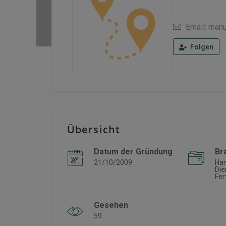
Email: man
Folgen
Übersicht
Datum der Gründung
Br
21/10/2009
Ha
Die
Fer
Gesehen
59