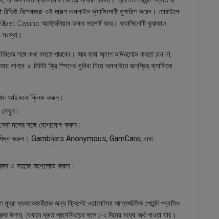
াম, যা অনলাইন ক্যাসিনোর ক্ষেত্রে সাধারণ বিষয়। প্রচলিত পেমেন্ট পদ্ধতি বা
t রিভিউ বিশেষজ্ঞরা এই দারুণ অনলাইন ক্যাসিনোটি সুপারিশ করেন। মোবাইলে
999bet Casino অস্ট্রেলিয়ান ডলার সাপোর্ট করে। ক্যাসিনোটি কুরাকাও
ক সংস্থা।
িনিধিদের সঙ্গে কথা বলতে পারবেন। আর যারা অ্যাপ ডাউনলোড করতে চান না,
য় লাগবে: ৫ মিনিট ফ্রি স্পিনের সুবিধা নিয়ে অনলাইনে জনপ্রিয় ক্যাসিনো
 সাদা আইকনে ক্লিক করুন।
র দেখুন।
বা দলের সঙ্গে যোগাযোগ করুন।
কে স্ব-নিষিদ্ধ করুন। Gamblers Anonymous, GamCare, এবং
 দ্রুত ও সহজে আপলোড করুন।
 মুদ্রা ব্যবহারকারীদের জন্য ক্রিপ্টো ওয়ালেটসহ আন্তর্জাতিক পেমেন্ট পদ্ধতিও
ুত উপায়, যেখানে দ্রুত প্রসেসিংয়ের সঙ্গে ১-২ দিনের মধ্যে অর্থ পাওয়া যায়।