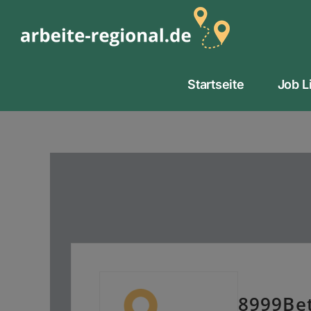
Zum
Inhalt
springen
Startseite
Job L
8999Be