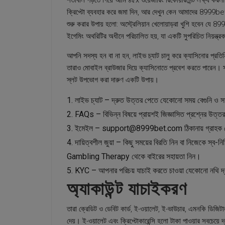
শর্তাবলি পড়তে গিয়ে আমি ৪৫x ওয়েজারিং রিকোয়ারমেন্ট লক্ষ্য করল
ক্রিপ্টো ব্যবহার করে জমা দিন, আর দেখুন কেন আমাদের 8999be
শুরু করার উপায় হলো: অস্ট্রেলিয়ান খেলোয়াড়রা খুশি হবেন যে 8
ইগেমিং অথরিটির অধীনে পরিচালিত হয়, যা একটি সুপরিচিত নিয়ন্ত্র
আপনি সদস্য হন বা না হন, লাইভ চ্যাট চালু করে ক্যাসিনোর প্রত
তারাও মোবাইল ব্রাউজার দিয়ে ক্যাসিনোতে প্রবেশ করতে পারেন। সম
স্লট উপভোগ করা দারুণ একটি উপায়।
লাইভ চ্যাট – দ্রুত উত্তর পেতে যেকোনো সময় বেগুনি ও
FAQs – বিভিন্ন বিষয়ে প্রায়শই জিজ্ঞাসিত প্রশ্নের উত্ত
ইমেইল – support@8999bet.com ঠিকানায় গ্রাহক সে
দায়িত্বশীল জুয়া – কিছু সময়ের বিরতি নিন বা নিজে
Gambling Therapy থেকে বাইরের সহায়তা নিন।
KYC – আপনার পরিচয় যাচাই করতে চাওয়া যেকোনো নথি
অ্যাকাউন্ট যাচাইকরণ
তারা ক্রেডিট ও ডেবিট কার্ড, ই-ওয়ালেট, ই-ভাউচার, এমনকি ডিজিটাল
দেয়। ই-ওয়ালেট এবং ক্রিপ্টোকারেন্সি হলো টাকা পাওয়ার সবচেয়ে দ্র