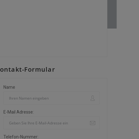
ontakt-Formular
Name
E-Mail Adresse:
Telefon-Nummer: