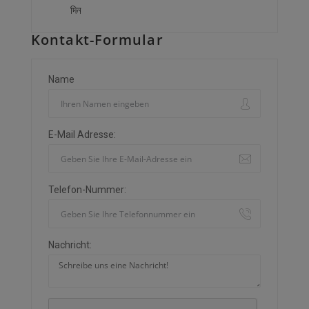
দিন
Kontakt-Formular
Name
E-Mail Adresse:
Telefon-Nummer:
Nachricht: