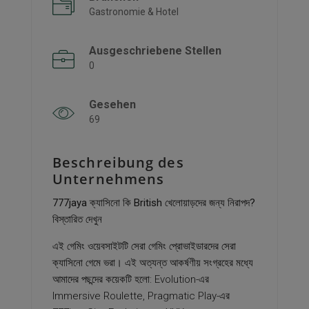
Gastronomie & Hotel
Ausgeschriebene Stellen
0
Gesehen
69
Beschreibung des
Unternehmens
777jaya ক্যাসিনো কি British খেলোয়াড়দের জন্য নিরাপদ?
বিস্তারিত দেখুন
এই গেমিং ওয়েবসাইটটি সেরা গেমিং প্রোভাইডারদের সেরা
ক্যাসিনো গেমে ভরা। এই অত্যন্ত আকর্ষণীয় সংগ্রহের মধ্যে
আমাদের পছন্দের কয়েকটি হলো: Evolution-এর
Immersive Roulette, Pragmatic Play-এর