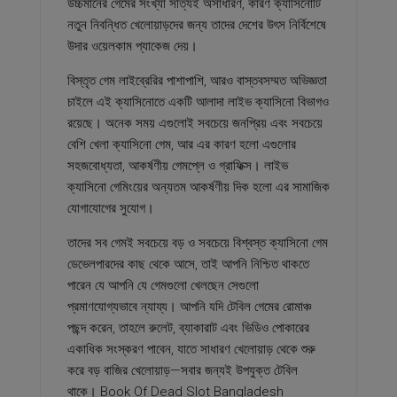
উচ্চমানের গেমের সংখ্যা সত্যিই অসাধারণ, কারণ ক্যাসিনোটি
নতুন নিবন্ধিত খেলোয়াড়দের জন্য তাদের দেশের উৎস নির্বিশেষে
উদার ওয়েলকাম প্যাকেজ দেয়।
বিস্তৃত গেম লাইব্রেরির পাশাপাশি, আরও বাস্তবসম্মত অভিজ্ঞতা
চাইলে এই ক্যাসিনোতে একটি আলাদা লাইভ ক্যাসিনো বিভাগও
রয়েছে। অনেক সময় এগুলোই সবচেয়ে জনপ্রিয় এবং সবচেয়ে
বেশি খেলা ক্যাসিনো গেম, আর এর কারণ হলো এগুলোর
সহজবোধ্যতা, আকর্ষণীয় গেমপ্লে ও গ্রাফিক্স। লাইভ
ক্যাসিনো গেমিংয়ের অন্যতম আকর্ষণীয় দিক হলো এর সামাজিক
যোগাযোগের সুযোগ।
তাদের সব গেমই সবচেয়ে বড় ও সবচেয়ে বিশ্বস্ত ক্যাসিনো গেম
ডেভেলপারদের কাছ থেকে আসে, তাই আপনি নিশ্চিত থাকতে
পারেন যে আপনি যে গেমগুলো খেলছেন সেগুলো
প্রমাণযোগ্যভাবে ন্যায্য। আপনি যদি টেবিল গেমের রোমাঞ্চ
পছন্দ করেন, তাহলে রুলেট, ব্যাকারাট এবং ভিডিও পোকারের
একাধিক সংস্করণ পাবেন, যাতে সাধারণ খেলোয়াড় থেকে শুরু
করে বড় বাজির খেলোয়াড়—সবার জন্যই উপযুক্ত টেবিল
থাকে। Book Of Dead Slot Bangladesh