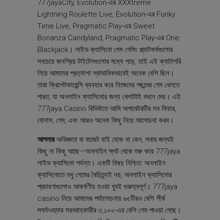
777jayaCity, Evolution-এর XXXtreme
Lightning Roulette Live, Evolution-এর Funky
Time Live, Pragmatic Play-এর Sweet
Bonanza Candyland, Pragmatic Play-এর One
Blackjack। লাইভ ক্যাসিনো গেম গেমিং প্ল্যাটফর্মগুলোর
সবচেয়ে জনপ্রিয় টাইটেলগুলোর মধ্যে পড়ে, তাই এই ক্যাটাগরি
নিয়ে আমাদের প্রত্যাশা স্বাভাবিকভাবেই অনেক বেশি ছিল।
তারা ক্রিপ্টোকারেন্সি ব্যবহার করে নিজেদের পছন্দের গেম খেলতে
পারত, যা অনলাইন ক্যাসিনোর জন্য খেলাটাই বদলে দেয়। এই
777jaya Casino রিভিউতে আমি অপারেটরটির সব ফিচার,
বোনাস, গেম, এবং আরও অনেক কিছু নিয়ে আলোচনা করব।
আপনার
অভিজ্ঞতা বা বাজেট যাই হোক না কেন, সবার জন্যই
কিছু না কিছু আছে—অনলাইন স্লট থেকে শুরু করে 777jaya
লাইভ ক্যাসিনো পর্যন্ত। একটি বিষয় নিশ্চিত: অনলাইন
ক্যাসিনোতে শুধু গেমের বৈচিত্র্যই নয়, অনলাইন ক্যাসিনোর
প্রচারণাগুলোও আকর্ষণীয় হওয়া খুবই গুরুত্বপূর্ণ। 777jaya
casino নিয়ে আমাদের পর্যালোচনায় ৬৫টিরও বেশি শীর্ষ
সফটওয়্যার সরবরাহকারীর ৩,১০০-এর বেশি গেম পাওয়া গেছে।