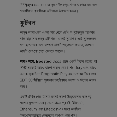
777jaya casino-তে সৃজনশীল প্রোমোশন ও গেমে ভরা এক
বোহেমিয়ান ক্যাসিনো অভিজ্ঞতা উপভোগ করুন।
ফুটবল
আসুন
অফারগুলো একটু কাছ থেকে দেখি: সপ্তাহজুড়ে আপনার
বাজি বাড়ানোর জন্য এটি দারুণ একটি সুযোগ। এটি সন্দেহজনক
মনে হতে পারে, তবে যতক্ষণ আপনি তথ্যগুলো জানেন, ততক্ষণ
আপনি সেগুলো মেনে খেলতে পারবেন।
আরও আছে, Boosted
Odds নামে একটি
ফিচার রয়েছে, যা
নির্দিষ্ট মার্কেটে আরও ভালো অডস দেবে। Betfury এবং আরও
অনেক ক্যাসিনো Pragmatic Play-এর সঙ্গে অংশীদার হয়ে
BDT 30 মিলিয়ন পুরস্কার তহবিলসহ ড্রপস ও উইনস অফার
করে।
একটি টেবিল গেম হিসেবে রুলেট দারুণ উত্তেজনার সঙ্গে বড়
জেতার সুযোগও দেয়। খেলোয়াড়রা প্রায়ই Bitcoin,
Ethereum এবং Litecoin-এর মতো জনপ্রিয়
ক্রিপ্টোকারেন্সিতে লেনদেনের অপশন খুঁজে পান।