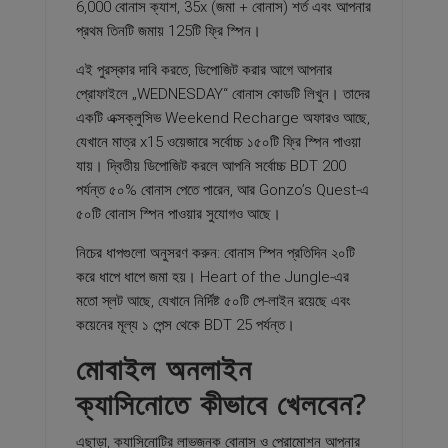
6,000 বোনাস ক্যাশ, 35x (জমা + বোনাস) শর্ত এবং আপনার
প্রথম তিনটি জমায় 125টি ফ্রি স্পিন।
এই পুরস্কার দাবি করতে, ডিপোজিট করার আগে আপনার
প্রোফাইলে „WEDNESDAY“ বোনাস কোডটি লিখুন। তাদের
একটি এক্সক্লুসিভ Weekend Recharge অফারও আছে,
যেখানে মাত্র x15 ওয়েজারে সর্বোচ্চ ১৫০টি ফ্রি স্পিন পাওয়া
যায়। দ্বিতীয় ডিপোজিট করলে আপনি সর্বোচ্চ BDT 200
পর্যন্ত ৫০% বোনাস পেতে পারেন, আর Gonzo’s Quest-এ
৫০টি বোনাস স্পিন পাওয়ার সুযোগও আছে।
নিচের ধাপগুলো অনুসরণ করুন: বোনাস স্পিন প্রতিদিন ২০টি
করে ধাপে ধাপে জমা হয়। Heart of the Jungle-এর
মতো স্লট আছে, যেখানে নির্দিষ্ট ৫০টি পে-লাইন রয়েছে এবং
কয়েনের মূল্য ১ পেন্স থেকে BDT 25 পর্যন্ত।
মোবাইল অনলাইন
ক্যাসিনোতে কীভাবে খেলবেন?
এছাড়া, ক্যাসিনোটির লাভজনক বোনাস ও প্রোমোশন আপনার