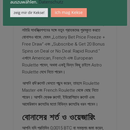
auszuwählen.
Datenschutz
সেকশনও আছে।
ich mag Kekse
zeig mir dir Kekse!
অফারের শর্ত পূরণ হয়ে গেলে এবং ফ্রি বেট আপনার অ্যাকাউন্টে
যোগ হলে, আপনি সেগুলো ব্যবহার শুরু করতে পারবেন। কিছু
লটারি সাবস্ক্রিপশনের সঙ্গে নতুন গ্রাহকদের পুরস্কৃত করতে
বোনাসও থাকে, যেমন „Lottery Bet Price Freeze +
Free Draw“ এবং „Subscribe & Get 20 Bonus
Spins on Deal or No Deal: Rapid Round.“
এখানে American, French এবং European
Roulette পাবেন, অথবা একটু ভিন্ন কিছু চাইলে Astro
Roulette দেখে নিতে পারেন।
আপনি যদি
রুলেট খেলতে পছন্দ করেন, তাহলে Roulette
Master এবং French Roulette থেকে বেছে নিতে
পারেন। আপনি ফ্রেঞ্চ রুলেট, ইউরোপিয়ান রুলেট এবং
আমেরিকান রুলেটের মতো বিভিন্ন রুলেটের ধরন পাবেন।
বোনাসের শর্ত ও ওয়েজারিং
আপনি যদি প্রতিদিন 0,0015 BTC বা সমমূল্য জমা করেন,