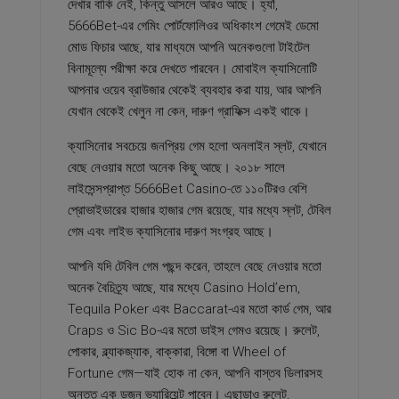
দেখার বাকি নেই, কিন্তু আসলে আরও আছে। হ্যাঁ,
5666Bet-এর গেমিং পোর্টফোলিওর অধিকাংশ গেমেই ডেমো
মোড ফিচার আছে, যার মাধ্যমে আপনি অনেকগুলো টাইটেল
বিনামূল্যে পরীক্ষা করে দেখতে পারবেন। মোবাইল ক্যাসিনোটি
আপনার ওয়েব ব্রাউজার থেকেই ব্যবহার করা যায়, আর আপনি
যেখান থেকেই খেলুন না কেন, দারুণ গ্রাফিক্স একই থাকে।
ক্যাসিনোর সবচেয়ে জনপ্রিয় গেম হলো অনলাইন স্লট, যেখানে
বেছে নেওয়ার মতো অনেক কিছু আছে। ২০১৮ সালে
লাইসেন্সপ্রাপ্ত 5666Bet Casino-তে ১১০টিরও বেশি
প্রোভাইডারের হাজার হাজার গেম রয়েছে, যার মধ্যে স্লট, টেবিল
গেম এবং লাইভ ক্যাসিনোর দারুণ সংগ্রহ আছে।
আপনি যদি টেবিল গেম পছন্দ করেন, তাহলে বেছে নেওয়ার মতো
অনেক বৈচিত্র্য আছে, যার মধ্যে Casino Hold’em,
Tequila Poker এবং Baccarat-এর মতো কার্ড গেম, আর
Craps ও Sic Bo-এর মতো ডাইস গেমও রয়েছে। রুলেট,
পোকার, ব্ল্যাকজ্যাক, বাক্কারা, বিঙ্গো বা Wheel of
Fortune গেম—যাই হোক না কেন, আপনি বাস্তব ডিলারসহ
অন্তত এক ডজন ভ্যারিয়েন্ট পাবেন। এছাড়াও রুলেট,