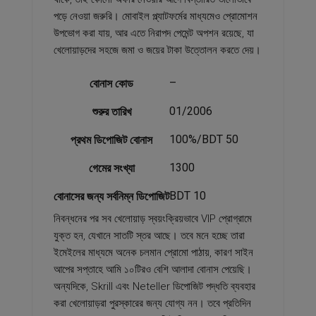
পড়ে নেওয়া জরুরি। মোবাইল প্ল্যাটফর্মের মাধ্যমেও প্রোমোশন
উপভোগ করা যায়, আর এতে নিরাপদ পেমেন্ট অপশন রয়েছে, যা
খেলোয়াড়দের সহজে জমা ও জয়ের টাকা উত্তোলন করতে দেয়।
বোনাস কোড
–
শুরুর তারিখ
01/2006
প্রথম ডিপোজিট বোনাস
100%/BDT 50
গেমের সংখ্যা
1300
বোনাসের জন্য সর্বনিম্ন ডিপোজিট
BDT 10
নিবন্ধনের পর সব খেলোয়াড় স্বয়ংক্রিয়ভাবে VIP প্রোগ্রামে
যুক্ত হন, যেখানে সাতটি স্তর আছে। তবে মনে হচ্ছে তারা
ইমেইলের মাধ্যমে অনেক চলমান প্রোমো পাঠায়, কারণ সাইন
আপের সপ্তাহে আমি ১০টিরও বেশি আলাদা বোনাস পেয়েছি।
অন্যদিকে, Skrill এবং Neteller ডিপোজিট পদ্ধতি ব্যবহার
করা খেলোয়াড়রা পুরস্কারের জন্য যোগ্য নন। তবে প্রতিদিন