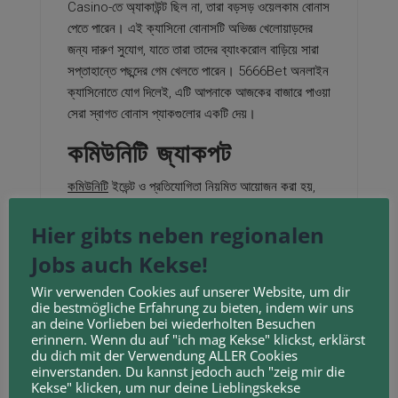
Casino-তে অ্যাকাউন্ট ছিল না, তারা বড়সড় ওয়েলকাম বোনাস
পেতে পারেন। এই ক্যাসিনো বোনাসটি অভিজ্ঞ খেলোয়াড়দের
জন্য দারুণ সুযোগ, যাতে তারা তাদের ব্যাংকরোল বাড়িয়ে সারা
সপ্তাহান্তে পছন্দের গেম খেলতে পারেন। 5666Bet অনলাইন
ক্যাসিনোতে যোগ দিলেই, এটি আপনাকে আজকের বাজারে পাওয়া
সেরা স্বাগত বোনাস প্যাকগুলোর একটি দেয়।
কমিউনিটি জ্যাকপট
কমিউনিটি
ইভেন্ট ও প্রতিযোগিতা নিয়মিত আয়োজন করা হয়,
যাতে আপনি অন্যদের সঙ্গে যুক্ত হতে পারেন। এখানে অপশন
Hier gibts neben regionalen
যেন শেষই হয় না, আর পুল করা বাজির কারণে এগুলোর
সবকটিতেই দারুণ জ্যাকপট রয়েছে, যেগুলোর কিছু অংশ
Jobs auch Kekse!
ভাগ্যবান কয়েকজনের হাতে যায়।
Wir verwenden Cookies auf unserer Website, um dir
die bestmögliche Erfahrung zu bieten, indem wir uns
WildTornado-তে ট্রাফিক বছরওয়ারি অনেক বাড়ছে, কারণ
an deine Vorlieben bei wiederholten Besuchen
এর পেছনের কোম্পানি সাইটটির বিপণনে ভালো কাজ করছে।
erinnern. Wenn du auf "ich mag Kekse" klickst, erklärst
তবু এটি NitrogenSports বা Stake-এর মতো জুয়া
du dich mit der Verwendung ALLER Cookies
einverstanden. Du kannst jedoch auch "zeig mir die
সাইটগুলোর সংখ্যার অনেক নিচে রয়ে গেছে। এখানে জনপ্রিয়
Kekse" klicken, um nur deine Lieblingskekse
খেলাধুলা ও ই-স্পোর্টসের অডসসহ একটি আলাদা স্পোর্টস বেটিং