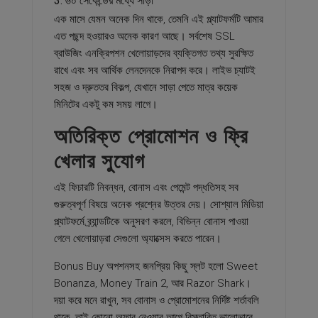
৬০ সেকেন্ডের মধ্যে সাড়া
এক মাসে যেমন অনেক দিন থাকে, তেমনি এই প্ল্যাটফর্মটি আমার
এত পছন্দ হওয়ারও অনেক কারণ আছে। সর্বশেষ SSL
ব্রাউজিং এনক্রিপশন খেলোয়াড়দের ব্যক্তিগত তথ্য সুরক্ষিত
রাখে এবং সব আর্থিক লেনদেনকে নিরাপদ করে। লাইভ চ্যাটই
সহজ ও দ্রুততর বিকল্প, যেখানে সাড়া পেতে মাত্র কয়েক
মিনিটের একটু কম সময় লাগে।
অতিরিক্ত প্রোমোশন ও ফ্রি
খেলার সুযোগ
এই ফিচারটি নিবন্ধন, বোনাস এবং পেমেন্ট পদ্ধতিসহ সব
গুরুত্বপূর্ণ বিষয়ে অনেক প্রশ্নের উত্তর দেয়। সোশ্যাল মিডিয়া
প্ল্যাটফর্মে ব্র্যান্ডটিকে অনুসরণ করলে, বিভিন্ন বোনাস পাওয়া
গেলে খেলোয়াড়রা সেগুলো অ্যাক্সেস করতে পারেন।
Bonus Buy অপশনসহ জনপ্রিয় কিছু স্লট হলো Sweet
Bonanza, Money Train 2, আর Razor Shark।
দয়া করে মনে রাখুন, সব বোনাস ও প্রোমোশনের নির্দিষ্ট শর্তাবলি
থাকে, তাই কোনো অফার নেওয়ার আগে বিস্তারিত ভালোভাবে