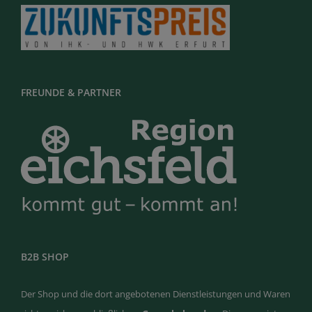
FREUNDE & PARTNER
B2B SHOP
Der Shop und die dort angebotenen Dienstleistungen und Waren