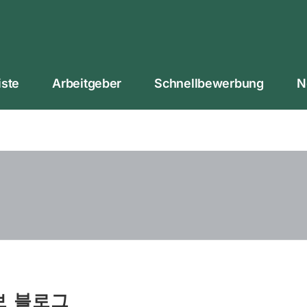
iste
Arbeitgeber
Schnellbewerbung
N
보 블로그