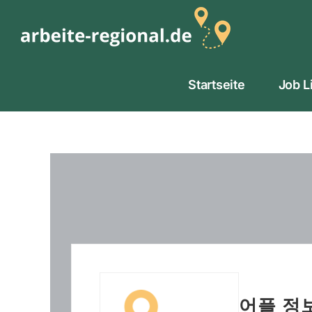
Zum
Inhalt
springen
Startseite
Job L
어플 정