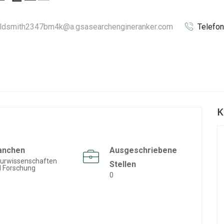
aldsmith2347bm4k@a.gsasearchengineranker.com
Telefon
K
anchen
Ausgeschriebene
urwissenschaften
Stellen
 Forschung
0