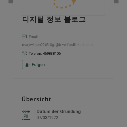
디지털 정보 블로그
Email:
marywilson2263r0gf@b.verifiedlinklist.com
Telefon: 469838106
Folgen
Übersicht
Datum der Gründung
07/03/1922