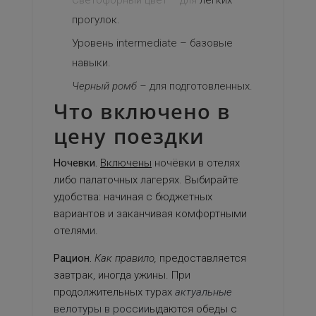
Светофорный цвет – для
легких
прогулок.
Уровень intermediate – базовые
навыки.
Черный ромб –
для подготовленных.
Что включено в
цену поездки
Ночевки.
Включены
ночёвки в отелях
либо палаточных лагерях. Выбирайте
удобства: начиная с бюджетных
вариантов и заканчивая комфортными
отелями.
Рацион.
Как правило,
предоставляется
завтрак, иногда ужины. При
продолжительных турах
актуальные
велотуры в россии
ыдаются обеды с