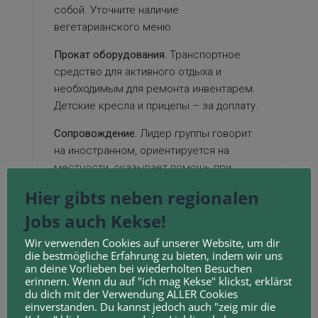
собой. Уточните наличие
вегетарианского меню.
Прокат оборудования.
Транспортное
средство для активного отдыха и
необходимым для ремонта инвентарем.
Детские кресла и прицепы – за доплату.
Сопровождение.
Лидер группы говорит
на иностранном, ориентируется на
местности, оказывает помощь при
неисправностях. Второй гид – для
Hier gibts neben regionalen
больших групп.
Jobs auch Kekse!
Трансферы.
Встреча в аэропорту,
Wir verwenden Cookies auf unserer Website, um dir
перемещение между начальными
die bestmögliche Erfahrung zu bieten, indem wir uns
локациями. Авиаперелёты – за ваш счёт.
an deine Vorlieben bei wiederholten Besuchen
erinnern. Wenn du auf "ich mag Kekse" klickst, erklärst
Туры.
Оплата доступа к
du dich mit der Verwendung ALLER Cookies
einverstanden. Du kannst jedoch auch "zeig mir die
достопримечательностям, зелёным