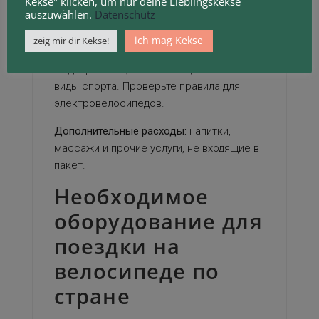
Kekse" klicken, um nur deine Lieblingskekse
зонам, дегустациям. Заложите бюджет на
auszuwählen.
Datenschutz
памятные покупки.
ich mag Kekse
zeig mir dir Kekse!
Защита от рисков.
Стандартная
медстраховка, исключающая опасные
виды спорта. Проверьте правила для
электровелосипедов.
Дополнительные расходы:
напитки,
массажи и прочие услуги, не входящие в
пакет.
Необходимое
оборудование для
поездки на
велосипеде по
стране