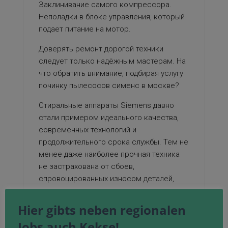
Заклинивание самого компрессора.
Неполадки в блоке управления, который
подает питание на мотор.
Доверять ремонт дорогой техники
следует только надёжным мастерам. На
что обратить внимание, подбирая услугу
починку пылесосов сименс в москве?
Стиральные аппараты Siemens давно
стали примером идеального качества,
современных технологий и
продолжительного срока службы. Тем не
менее даже наиболее прочная техника
не застрахована от сбоев,
спровоцированных износом деталей,
скачками напряжения в сети или
некорректной эксплуатацией. В этой
Hier gibts neben regionalen
ситуации чрезвычайно необходимо не
Jobs auch Kekse!
доверять
ремонт техники Siemens Master