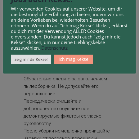
сервис
неквалифицированным
Wir verwenden Cookies auf unserer Website, um dir
die bestmögliche Erfahrung zu bieten, indem wir uns
мастерам, а воспользоваться услугами
an deine Vorlieben bei wiederholten Besuchen
профессионального сервисного центра
erinnern. Wenn du auf "ich mag Kekse" klickst, erklärst
сименс стиральных машин. Это самое
du dich mit der Verwendung ALLER Cookies
einverstanden. Du kannst jedoch auch "zeig mir die
правильное решение для тех, кто
Kekse" klicken, um nur deine Lieblingskekse
дорожит своей техникой и желает
auszuwählen.
Datenschutz
восстановить ее полную
ich mag Kekse
zeig mir dir Kekse!
функциональность без опасности
ухудшения проблемы.
Обязательно следите за заполнением
пылесборника. Не допускайте его
переполнение.
Периодически очищайте и
добросовестно осушайте все
демонтируемые фильтры согласно
руководству.
После уборки немедленно прочищайте
насадки от волосков, ворсинок и