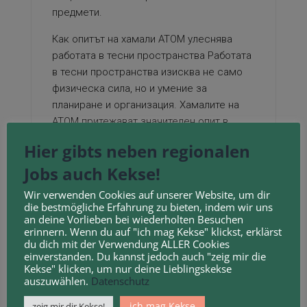
предмети.
Как опитът на хамали АТОМ улеснява
работата в тесни пространства Работата
в тесни пространства изисква не само
физическа сила, но и умение за
планиране и организация. Хамалите на
АТОМ притежават значителен опит в
справянето с предизвикателства,
Hier gibts neben regionalen
свързани с ограничени коридори,
Jobs auch Kekse!
товаро-разтоварни дейности
стълбища и
асансьори. Те знаят как да изберат най-
Wir verwenden Cookies auf unserer Website, um dir
добрия маршрут за преместване на
die bestmögliche Erfahrung zu bieten, indem wir uns
an deine Vorlieben bei wiederholten Besuchen
тежки предмети, което минимизира
erinnern. Wenn du auf "ich mag Kekse" klickst, erklärst
риска от повреда.
du dich mit der Verwendung ALLER Cookies
einverstanden. Du kannst jedoch auch "zeig mir die
Преимущества на хамалските услуги на
Kekse" klicken, um nur deine Lieblingskekse
АТОМ Доверието в компанията за
auszuwählen.
Datenschutz
преместване е от съществено значение.
ich mag Kekse
zeig mir dir Kekse!