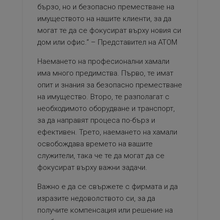
бързо, но и безопасно преместване на
имуществото на нашите клиенти, за да
могат те да се фокусират върху новия си
дом или офис.“ – Представител на АТОМ
Наемането на професионални хамали
има много предимства. Първо, те имат
опит и знания за безопасно преместване
на имущество. Второ, те разполагат с
необходимото оборудване и транспорт,
за да направят процеса по-бърз и
ефективен. Трето, наемането на хамали
освобождава времето на вашите
служители, така че те да могат да се
фокусират върху важни задачи.
Важно е да се свържете с фирмата и да
изразите недоволството си, за да
получите компенсация или решение на