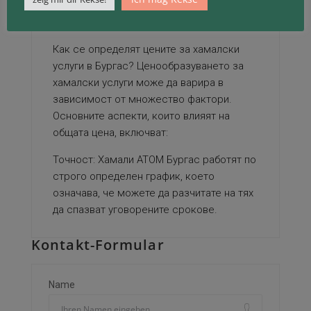
Ето някои от главните предимства на
хамалските услуги на АТОМ транспорт:
Как се определят цените за хамалски
услуги в Бургас? Ценообразуването за
хамалски услуги може да варира в
зависимост от множество фактори.
Основните аспекти, които влияят на
общата цена, включват:
Точност: Хамали АТОМ Бургас работят по
строго определен график, което
означава, че можете да разчитате на тях
да спазват уговорените срокове.
Kontakt-Formular
Name