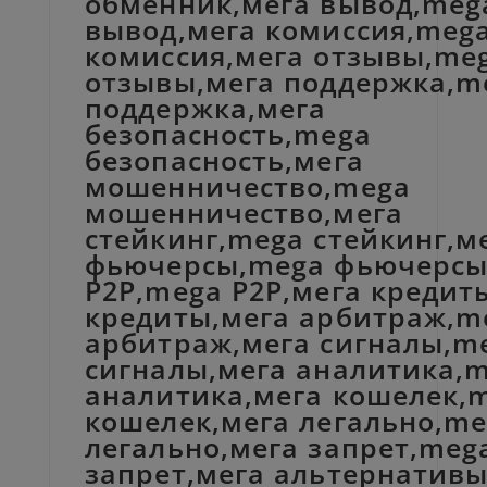
обменник,мега вывод,meg
вывод,мега комиссия,meg
комиссия,мега отзывы,me
отзывы,мега поддержка,m
поддержка,мега
безопасность,mega
безопасность,мега
мошенничество,mega
мошенничество,мега
стейкинг,mega стейкинг,м
фьючерсы,mega фьючерсы
P2P,mega P2P,мега кредит
кредиты,мега арбитраж,m
арбитраж,мега сигналы,m
сигналы,мега аналитика,
аналитика,мега кошелек,
кошелек,мега легально,m
легально,мега запрет,meg
запрет,мега альтернатив