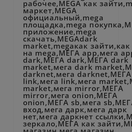
рабочее,MEGA как зайти,
маркет,MEGA
официальный,mega
площадка,mega покупка,
приложение,mega
скачать,MEGAdark
market,megaкак зайти,как
на mega,МЕГА app,мега ap
dark,МЕГА dark,МЕГА dark
market,мега dark market,
darknet,мега darknet,МЕГА
link,мега link,мега market
market,мега mirror,МЕГА
mirror,мега onion,МЕГА
onion,МЕГА sb,мега sb,МЕГ
вход,мега дарк,мега дарк
нет,мега даркнет ссылки,
зеркало,МЕГА как зайти,М
магазин,мега магазин