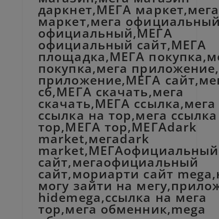
даркнет,МЕГА маркет,мег
маркет,мега официальны
официальный,МЕГА
официальный сайт,МЕГА
площадка,МЕГА покупка,м
покупка,мега приложение
приложение,МЕГА сайт,ме
сб,МЕГА скачать,мега
скачать,МЕГА ссылка,мега
ссылка на тор,мега ссылка
тор,МЕГА тор,МЕГАdark
market,мегаdark
market,МЕГАофициальный
сайт,мегаофициальный
сайт,мориарти сайт mega,
могу зайти на мегу,прило
hidemega,ссылка на мега
тор,мега обменник,mega