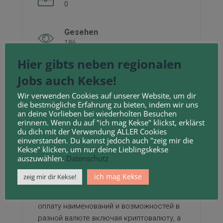
0
Gesehen
186
Hier gibts neben regionalen
Beschreibung des
Jobs auch Kekse!
Unternehmens
Wir verwenden Cookies auf unserer Website, um dir
Почему МЕГА — это синоним прогресса
die bestmögliche Erfahrung zu bieten, indem wir uns
an deine Vorlieben bei wiederholten Besuchen
erinnern. Wenn du auf "ich mag Kekse" klickst, erklärst
Мега
onion
https://xn--meg7-szb.com
– это
du dich mit der Verwendung ALLER Cookies
самый крупный анонимный магазин в
einverstanden. Du kannst jedoch auch "zeig mir die
СНГ, который работает на просторах
Kekse" klicken, um nur deine Lieblingskekse
auszuwählen.
Datenschutz
сети. Площадка обеспечивает каждому
пользователю 100% анонимность и
ich mag Kekse
zeig mir dir Kekse!
анонимность. К тому же обеспечивает
защиту средств, простую и быструю
оплату наименований и возможностей в
разной валюте включая криптовалюту, а