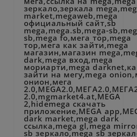
мега,ссылка на mega,mega
зеркало,зеркала mega,me
market,megaweb,mega
официальный сайт,sb
mega,mega.sb,mega-sb,me
sb,mega fo,мега тор,mega
тор,мега как зайти,mega
магазин,магазин mega,me
dark,mega вход,mega
мориарти,mega darknet,ка
зайти на мегу,mega onion,
онион,мега
2.0,MEGA2.0,МЕГА2.0,МЕГА
2.0,mgmarket4.at,MEGA
2,hidemega скачать
приложение,MEGA app,ME
dark market,mega dark
ссылка,mega gl,mega mirro
sb зеркало,mega sb зеркал