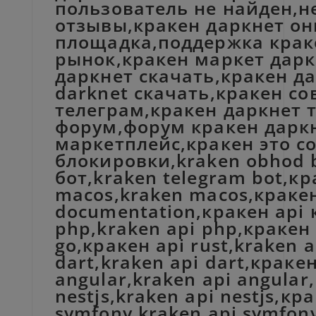
пользователь не найден,н
отзывы,кракен даркнет он
площадка,поддержка краке
рынок,кракен маркет дарк
даркнет скачать,кракен да
darknet скачать,кракен с
телеграм,кракен даркнет т
форум,форум кракен даркн
маркетплейс,кракен это с
блокировки,kraken obhod bl
бот,kraken telegram bot,кр
macos,kraken macos,кракен
documentation,кракен api 
php,kraken api php,кракен a
go,кракен api rust,kraken a
dart,kraken api dart,кракен
angular,kraken api angular,
nestjs,kraken api nestjs,кр
symfony,kraken api symfony