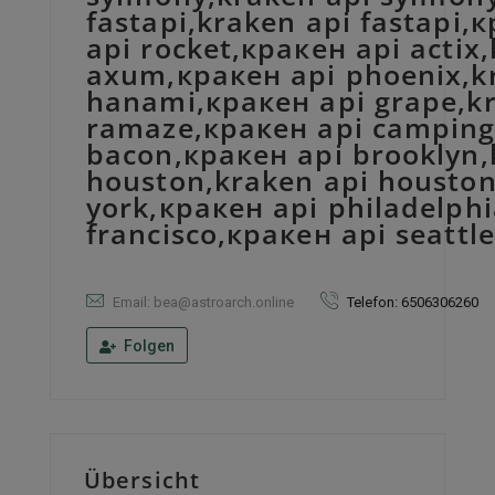
fastapi,kraken api fastapi,
api rocket,кракен api actix
axum,кракен api phoenix,kra
hanami,кракен api grape,kr
ramaze,кракен api camping,
bacon,кракен api brooklyn,k
houston,kraken api houston
york,кракен api philadelphi
francisco,кракен api seattl
Email: bea@astroarch.online
Telefon: 6506306260
Folgen
Übersicht