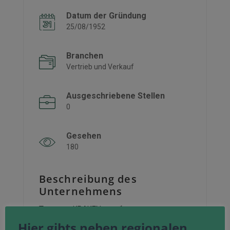
Datum der Gründung
25/08/1952
Branchen
Vertrieb und Verkauf
Ausgeschriebene Stellen
0
Gesehen
180
Beschreibung des
Unternehmens
Только в KRAKEN: подборка, как от
вашего двойника
Hier gibts neben regionalen