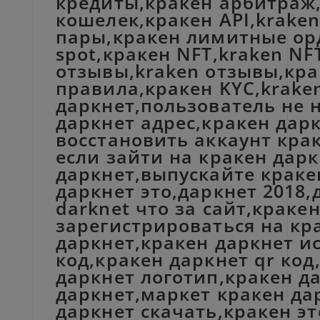
кредиты,кракен арбитраж,
кошелек,кракен API,krake
пары,кракен лимитные орд
spot,кракен NFT,kraken NF
отзывы,kraken отзывы,кра
правила,кракен KYC,krake
даркнет,пользователь не н
даркнет адрес,кракен дарк
восстановить аккаунт крак
если зайти на кракен дар
даркнет,выпускайте краке
даркнет это,даркнет 2018,
darknet что за сайт,краке
зарегистрироваться на кр
даркнет,кракен даркнет и
код,кракен даркнет qr код
даркнет логотип,кракен д
даркнет,маркет кракен да
даркнет скачать,кракен э