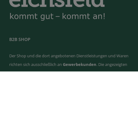
B2B SHOP
Der Shop und die dort angebotenen Dienstleistungen und Waren
richten sich ausschließlich an
Gewerbekunden
. Die angezeigten
Preise sind
Netto-Preise
, die Umsatzsteuer wird erst an der
Kasse ausgewiesen. Privatkunden werden abgelehnt und
storniert.