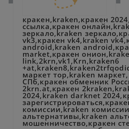
кракен,kraken,кракен 2024
ссылка,кракен онлайн,krak
зеркало,kraken зеркало,кр
vk3,кракен vk4,kraken vk4,
android,kraken android,кра
market,кракен онион,krak
link,2krn,vk1,Krn,kraken6
+at,kraken8,kraken2trfqod
маркет тор,kraken маркет,
СПб,кракен обменник Росси
2krn.at,кракен 2kraken,kr
2024,kraken darknet 2024,
зарегистрироваться,краке
комиссии,kraken комиссии
альтернативы,kraken альт
мошенничество,кракен сте