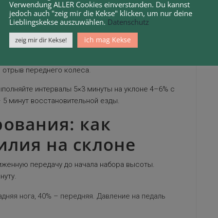
Verwendung ALLER Cookies einverstanden. Du kannst
jedoch auch "zeig mir die Kekse" klicken, um nur deine
)
Lieblingskekse auszuwählen.
Datenschutz
ich mag Kekse
zeig mir dir Kekse!
к раме, сохраняя прямую линию голеностопа.
ает КПД. На особо крутых участках (от 12%)
 отрыв переднего колеса.
ыполняйте интервалы 5×3 минуты на уклоне 4–6% с
 5 минут восстановительной езды.
ования: как
илия на склоне
иженную передачу до начала набора высоты.
нуту.
дняя нога, 40% – передняя. Давление на педаль