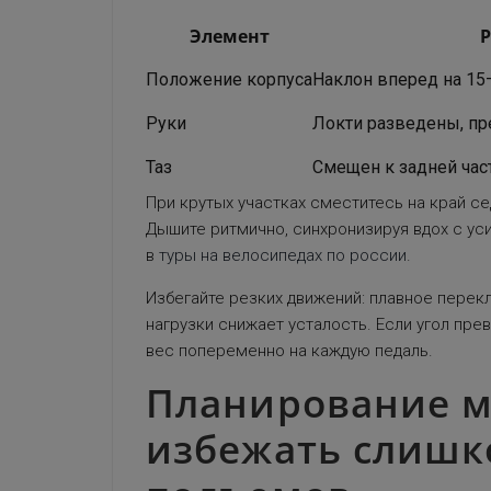
Элемент
Положение корпуса
Наклон вперед на 15–
Руки
Локти разведены, п
Таз
Смещен к задней част
При крутых участках сместитесь на край се
Дышите ритмично, синхронизируя вдох с ус
в
туры на велосипедах по россии
.
Избегайте резких движений: плавное пере
нагрузки снижает усталость. Если угол пре
вес попеременно на каждую педаль.
Планирование м
избежать слишк