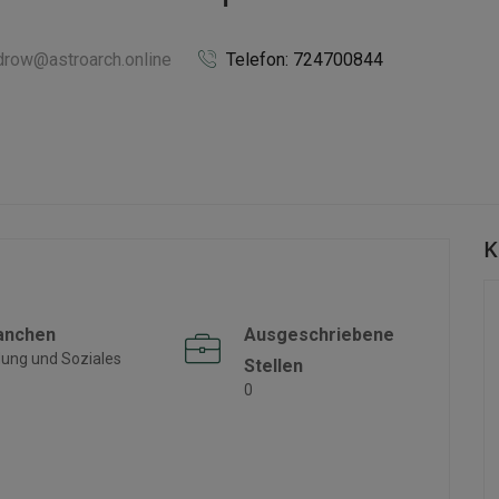
drow@astroarch.online
Telefon: 724700844
K
anchen
Ausgeschriebene
dung und Soziales
Stellen
0