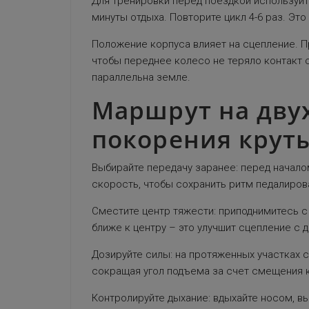
Для тренировки перед поездкой используйте
минуты отдыха. Повторите цикл 4-6 раз. Эт
Положение корпуса влияет на сцепление. Пр
чтобы переднее колесо не теряло контакт с
параллельна земле.
Маршрут на двух
покорения круты
Выбирайте передачу заранее: перед начал
скорость, чтобы сохранить ритм педалирова
Сместите центр тяжести: приподнимитесь с 
ближе к центру – это улучшит сцепление с 
Дозируйте силы: на протяженных участках с 
сокращая угол подъема за счет смещения 
Контролируйте дыхание: вдыхайте носом, вы