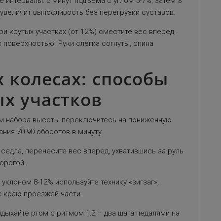
 интервалы: 5 минут подъема с углом 5-7%, затем 3
о увеличит выносливость без перегрузки суставов.
и крутых участках (от 12%) сместите вес вперед,
 поверхностью. Руки слегка согнуты, спина
 колесах: способы
х участков
ом набора высоты переключитесь на пониженную
ния 70-90 оборотов в минуту.
седла, перенесите вес вперед, ухватившись за руль
дорогой.
уклоном 8-12% используйте технику «зигзаг»,
к краю проезжей части.
дыхайте ртом с ритмом 1:2 – два шага педалями на