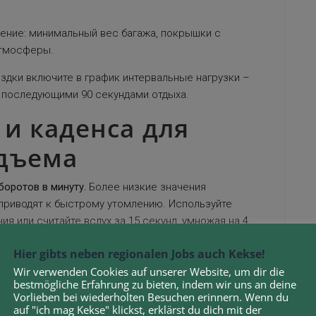
ение: минимальный вес багажа, покрышки с
атмосферы.
ездки включите в график интервальные нагрузки –
с последующими 90 секундами отдыха.
и каденса для
дъема
оротов в минуту.
Более низкие значения
 приводят к быстрому утомлению. Используйте
 или считайте вслух за 15 секунд, умножая на 4.
клон станет крутым – снижайте передачу до потери
Hier gibts neben regionalen Jobs auch Kekse!
агрузкой слегка снизьте усилие на педали в
Wir verwenden Cookies auf unserer Website, um dir die
bestmögliche Erfahrung zu bieten, indem wir uns an deine
Vorlieben bei wiederholten Besuchen erinnern. Wenn du
auf "ich mag Kekse" klickst, erklärst du dich mit der
а (5–8%):