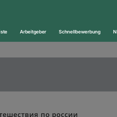
iste
Arbeitgeber
Schnellbewerbung
N
тешествия по россии